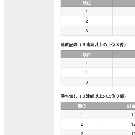
順位
1
2
3
連敗記録（３連続以上の上位３傑）
順位
1
1
3
勝ち無し（３連続以上の上位３傑）
順位
試
1
1
2
1
2
1