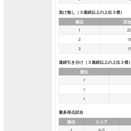
負け無し（３連続以上の上位３傑）
順位
試
1
2
2
1
3
1
連続引き分け（３連続以上の上位３傑
順位
1
1
1
最多得点試合
順位
スコア
1
6-0