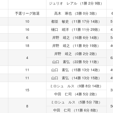
ジュリオ レアル （1勝 2分 9敗）
予選リーグ敗退
高木 琢也 （3勝 0分 3敗）
10
都並 敏史 （11勝 17分 14敗）
5
16
樋口 靖洋 （11勝 11分 29敗）
4
6
岸野 靖之 （16勝 6分 14敗）
5
18
岸野 靖之 （11勝 8分 19敗）
4
岸野 靖之 （0勝 2分 2敗）
4
6
山口 素弘 （22勝 5分 11敗）
11
山口 素弘 （15勝 13分 14敗）
4
11
山口 素弘 （14勝 13分 15敗）
4
ミロシュ ルス （9勝 8分 14敗）
15
3
中田 仁司 （4勝 5分 2敗）
ミロシュ ルス （5勝 5分 7敗）
8
5
中田 仁司 （11勝 6分 8敗）