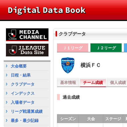
クラブデータ
Ｊ１リーグ
Ｊ２リーグ
横浜ＦＣ
大会概要
日程・結果
基本情報
チーム成績
個人成績
クラブデータ
インデックス
過去成績
入場者データ
リーグ戦通算成績
シーズン
大会
ステージ
最多・最少記録