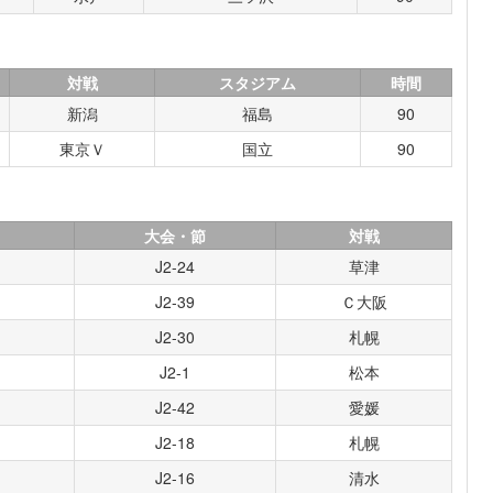
対戦
スタジアム
時間
新潟
福島
90
東京Ｖ
国立
90
大会・節
対戦
J2-24
草津
J2-39
Ｃ大阪
J2-30
札幌
J2-1
松本
J2-42
愛媛
J2-18
札幌
J2-16
清水