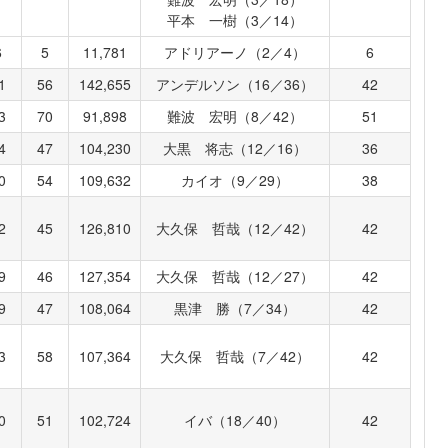
平本 一樹（3／14）
6
5
11,781
アドリアーノ（2／4）
6
1
56
142,655
アンデルソン（16／36）
42
3
70
91,898
難波 宏明（8／42）
51
4
47
104,230
大黒 将志（12／16）
36
0
54
109,632
カイオ（9／29）
38
2
45
126,810
大久保 哲哉（12／42）
42
9
46
127,354
大久保 哲哉（12／27）
42
9
47
108,064
黒津 勝（7／34）
42
3
58
107,364
大久保 哲哉（7／42）
42
0
51
102,724
イバ（18／40）
42