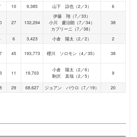
7
10
9,385
山下 諒也（2／3）
6
伊藤 翔（7／33）
0
27
132,294
小川 慶治朗（7／34）
38
カプリーニ（7／38）
4
6
3,423
小倉 陽太（2／2）
2
7
45
193,773
櫻川 ソロモン（4／35）
38
小倉 陽太（2／6）
3
11
19,703
9
駒沢 直哉（2／5）
8
29
68,627
ジョアン パウロ（7／19）
20