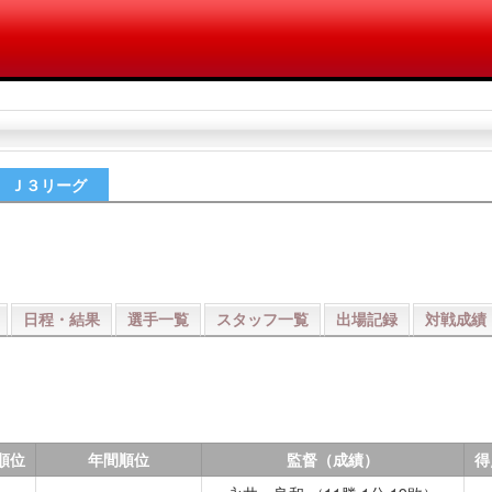
Ｊ３リーグ
日程・結果
選手一覧
スタッフ一覧
出場記録
対戦成績
順位
年間順位
監督（成績）
得