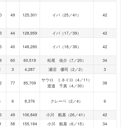
0
49
125,301
イバ（25／41）
42
3
44
128,959
イバ（17／39）
42
6
40
148,280
イバ（18／36）
42
8
60
60,519
松尾 佑介（7／20）
34
2
3
4,287
瀬沼 優司（2／2）
3
サウロ ミネイロ（4／11）
2
77
85,709
38
渡邉 千真（4／30）
5
6
8,376
クレーベ（2／4）
6
6
49
106,849
小川 航基（26／41）
42
1
58
155,184
小川 航基（6／15）
34