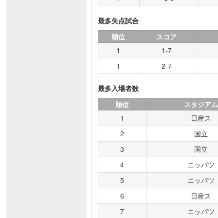
最多失点試合
順位
スコア
1
1-7
1
2-7
最多入場者数
順位
スタジア
1
日産ス
2
国立
3
国立
4
ニッパツ
5
ニッパツ
6
日産ス
7
ニッパツ