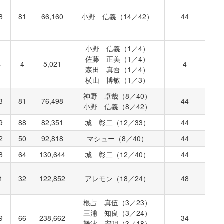
8
81
66,160
小野 信義（14／42）
44
小野 信義（1／4）
佐藤 正美（1／4）
4
4
5,021
4
森田 真吾（1／4）
横山 博敏（1／3）
神野 卓哉（8／40）
3
81
76,498
44
小野 信義（8／42）
9
88
82,351
城 彰二（12／33）
44
2
50
92,818
マシュー（8／40）
44
8
64
130,644
城 彰二（12／40）
44
1
32
122,852
アレモン（18／24）
48
根占 真伍（3／23）
三浦 知良（3／24）
9
66
238,662
34
難波 宏明（3／18）