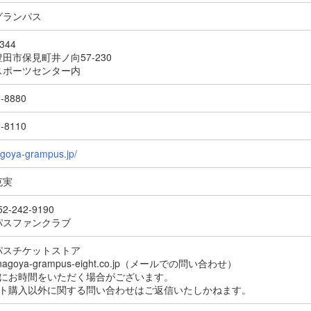
グランパス
344
田市保見町井ノ向57-230
スポーツセンター内
9-8880
9-8110
nagoya-grampus.jp/
克実
2-242-9190
パスファンクラブ
パスチケットストア
t@nagoya-grampus-eight.co.jp（メールでの問い合わせ）
信にお時間をいただく場合がございます。
ット購入以外に関する問い合わせはご返信いたしかねます。