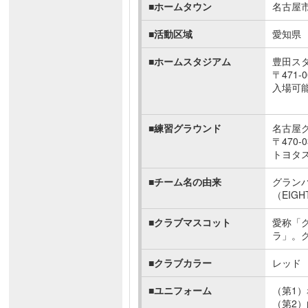
■ホームタウン
名古屋
■活動区域
愛知県
■ホームスタジアム
豊田ス
〒471-
入場可能数
■練習グラウンド
名古屋
〒470
トヨタ
■チーム名の由来
グラン
（EI
■クラブマスコット
愛称「
ラ」。
■クラブカラー
レッド
■ユニフォーム
（第1
（第2