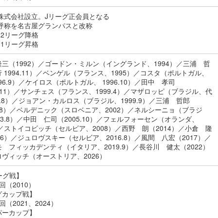
／株式会社設立。Jリーグ正会員となる
／呼称を名古屋グランパスと改称
／J2リーグ降格
／J1リーグ昇格
三（1992）／ゴードン・ミルン（イングランド、1994）／三浦 哲
 1994.11）／ベンゲル（フランス、1995）／コスタ（ポルトガル、
996.9）／ケイロス（ポルトガル、 1996.10）／田中 孝司
7.11）／サンチェス（フランス、1999.4）／マザロッピ（ブラジル、代
99.8）／ジョアン・カルロス（ブラジル、1999.9）／三浦 哲郎
1.8）／ベルデニック（スロベニア、2002）／ネルシーニョ（ブラジ
03.8）／中田 仁司（2005.10）／フェルフォーセン（オランダ、
）／ストイコビッチ（セルビア、2008）／西野 朗（2014）／小倉 隆
16）／ジュロヴスキー（セルビア、2016.8）／風間 八宏（2017）／
 フィッカデンティ（イタリア、2019.9）／長谷川 健太（2022）
ヴィッチ（オーストリア、2026）
ーグ戦】
回（2010）
グカップ戦】
回（2021、2024）
パーカップ】