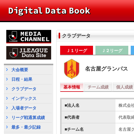
クラブデータ
Ｊ１リーグ
Ｊ２リーグ
名古屋グランパス
大会概要
日程・結果
基本情報
チーム成績
個人成績
クラブデータ
インデックス
■法人名
株式会
入場者データ
■代表者
代表取
リーグ戦通算成績
最多・最少記録
■チーム名
名古屋