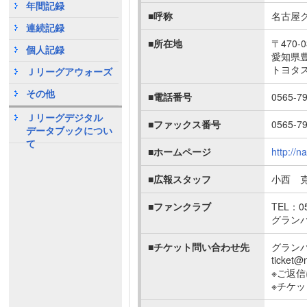
年間記録
■呼称
名古屋
連続記録
■所在地
〒470-0
個人記録
愛知県豊
トヨタ
Ｊリーグアウォーズ
その他
■電話番号
0565-7
Ｊリーグデジタル
■ファックス番号
0565-7
データブックについ
て
■ホームページ
http://
■広報スタッフ
小西 
■ファンクラブ
TEL：05
グラン
■チケット問い合わせ先
グラン
ticke
※ご返
※チケ