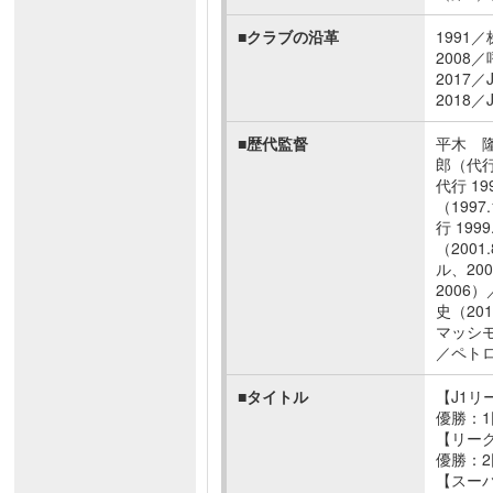
■クラブの沿革
1991
2008
2017
2018
■歴代監督
平木 隆
郎（代行
代行 1
（199
行 19
（200
ル、20
2006
史（20
マッシモ
／ペトロ
■タイトル
【J1リ
優勝：1
【リー
優勝：2
【スー