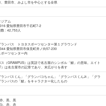
市、豊田市、みよし市を中心とする全県
タジアム
0016 愛知県豊田市千石町7-2
 : 42,753人
グランパス トヨタスポーツセンター第１グラウンド
-0344 愛知県豊田市保見町井ノ向57-230
スポーツセンター内
パス（GRAMPUS）は英語で名古屋のシンボル「鯱」の意味。エイト
GHT）は名古屋市の記章であり、末広がりを表す
グランパスくん」「グランパコちゃん」「グランパスくんJr.」「グラ
グランパスの「鯱」をキャラクター化したもの
）赤、黒、黒
）白、赤、赤