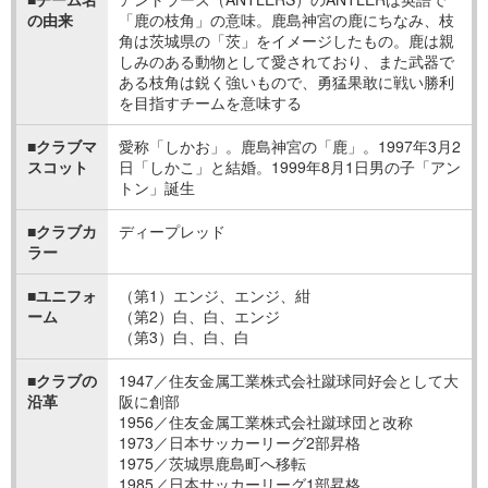
の由来
「鹿の枝角」の意味。鹿島神宮の鹿にちなみ、枝
角は茨城県の「茨」をイメージしたもの。鹿は親
しみのある動物として愛されており、また武器で
ある枝角は鋭く強いもので、勇猛果敢に戦い勝利
を目指すチームを意味する
■クラブマ
愛称「しかお」。鹿島神宮の「鹿」。1997年3月2
スコット
日「しかこ」と結婚。1999年8月1日男の子「アン
トン」誕生
■クラブカ
ディープレッド
ラー
■ユニフォ
（第1）エンジ、エンジ、紺
ーム
（第2）白、白、エンジ
（第3）白、白、白
■クラブの
1947／住友金属工業株式会社蹴球同好会として大
沿革
阪に創部
1956／住友金属工業株式会社蹴球団と改称
1973／日本サッカーリーグ2部昇格
1975／茨城県鹿島町へ移転
1985／日本サッカーリーグ1部昇格