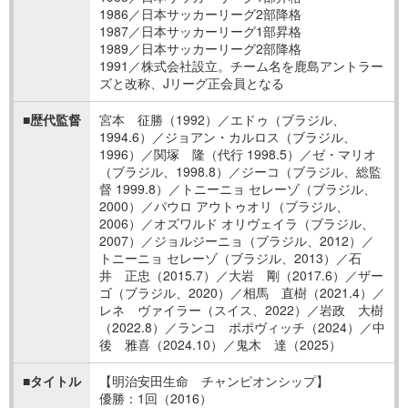
1986／日本サッカーリーグ2部降格
1987／日本サッカーリーグ1部昇格
1989／日本サッカーリーグ2部降格
1991／株式会社設立。チーム名を鹿島アントラー
ズと改称、Jリーグ正会員となる
■歴代監督
宮本 征勝（1992）／エドゥ（ブラジル、
1994.6）／ジョアン・カルロス（ブラジル、
1996）／関塚 隆（代行 1998.5）／ゼ・マリオ
（ブラジル、1998.8）／ジーコ（ブラジル、総監
督 1999.8）／トニーニョ セレーゾ（ブラジル、
2000）／パウロ アウトゥオリ（ブラジル、
2006）／オズワルド オリヴェイラ（ブラジル、
2007）／ジョルジーニョ（ブラジル、2012）／
トニーニョ セレーゾ（ブラジル、2013）／石
井 正忠（2015.7）／大岩 剛（2017.6）／ザー
ゴ（ブラジル、2020）／相馬 直樹（2021.4）／
レネ ヴァイラー（スイス、2022）／岩政 大樹
（2022.8）／ランコ ポポヴィッチ（2024）／中
後 雅喜（2024.10）／鬼木 達（2025）
■タイトル
【明治安田生命 チャンピオンシップ】
優勝：1回（2016）