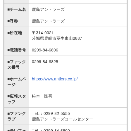
■チーム名
鹿島アントラーズ
■呼称
鹿島アントラーズ
■所在地
〒314-0021
茨城県鹿嶋市粟生東山2887
■電話番号
0299-84-6806
■ファック
0299-84-6825
ス番号
■ホームペ
https://www.antlers.co.jp/
ージ
■広報スタ
松本 隆吾
ッフ
■ファンク
TEL：0299-82-5555
ラブ
鹿島アントラーズコールセンター
■テレフォ
TEL：0299-84-6800