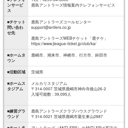
ンサービ
鹿島アントラーズ情報案内テレフォンサービス
ス
■チケット
鹿島アントラーズコールセンター
問い合わ
support@antlers.co.jp
せ先
鹿島アントラーズWEBチケット「鹿チケ」
https://www.jleague-ticket.jp/club/ka/
■ホームタ
鹿嶋市、潮来市、神栖市、行方市、鉾田市
ウン
■活動区域
茨城県
■ホームス
メルカリスタジアム
タジアム
〒314-0007 茨城県鹿嶋市神向寺後山26-2
入場可能数 : 39,095人
■練習グラ
鹿島アントラーズクラブハウスグラウンド
ウンド
〒314-0021 茨城県鹿嶋市粟生東山2887
■チーム名
アントラーズ（ANTLERS）のANTLERは英語で