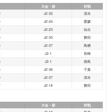
大会・節
対戦
2
J2-32
清水
3
J2-24
愛媛
2
J2-23
仙台
0
J2-30
磐田
3
J2-37
鳥栖
4
J2-1
長崎
5
J2-1
徳島
6
J2-36
千葉
0
J2-37
清水
7
J2-16
磐田
大会・節
対戦