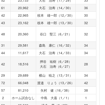
52
23,733
大石 治寿（17／29）
33
61
20,962
大石 治寿（14／30）
36
42
22,965
枝本 雄一郎（12／30）
30
43
23,162
枝本 雄一郎（13／30）
32
48
20,360
谷口 堅三（6／21）
32
31
29,581
森島 康仁（16／32）
34
44
11,617
大石 治寿（14／33）
34
押谷 祐樹（6／28）
42
18,516
28
大石 治寿（6／27）
29
29,689
横山 暁之（13／31）
34
72
66,048
渡邉 りょう（13／26）
42
57
81,210
矢村 健（16／38）
38
2
ホーム試合なし
中島 大嘉（1／1）
1