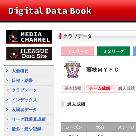
クラブデータ
Ｊ１リーグ
Ｊ２リーグ
藤枝ＭＹＦＣ
大会概要
日程・結果
基本情報
チーム成績
個人成績
クラブデータ
インデックス
過去成績
入場者データ
リーグ戦通算成績
シーズン
大会
ステージ
最多・最少記録