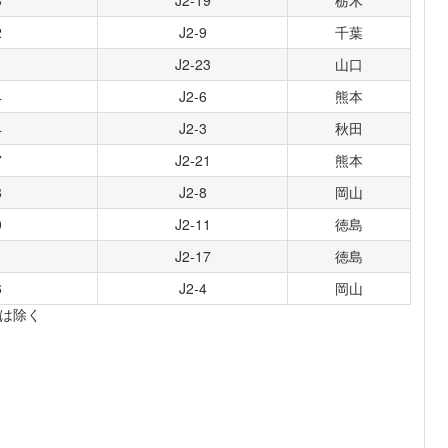
3
J2-19
栃木
2
J2-9
千葉
1
J2-23
山口
4
J2-6
熊本
4
J2-3
秋田
7
J2-21
熊本
8
J2-8
岡山
0
J2-11
徳島
1
J2-17
徳島
6
J2-4
岡山
は除く