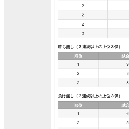
2
2
2
2
勝ち無し（３連続以上の上位３傑）
順位
試
1
9
2
8
2
8
負け無し（３連続以上の上位３傑）
順位
試
1
6
2
5