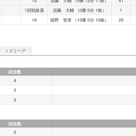
15
須藤 大輔 （9勝 12分 17敗）
41
1回戦敗退
須藤 大輔 （0勝 0分 1敗）
1
19
槙野 智章 （10勝 0分 10敗）
25
Ｊ３リーグ
試合数
4
3
3
試合数
5