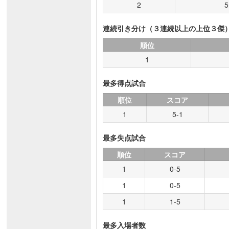
2
5
連続引き分け（３連続以上の上位３傑
順位
1
最多得点試合
順位
スコア
1
5-1
最多失点試合
順位
スコア
1
0-5
1
0-5
1
1-5
最多入場者数