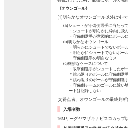
《オウンゴール》
(1)明らかなオウンゴール以外はす
(a)シュートが守備側選手に当た
・シュートが明らかに枠内に飛
・守備側選手が意図的にボール
(b)明らかなオウンゴール
・明らかにシュートでないボー
・明らかにシュートでないボー
・守備側選手の明白なミス
(c)微妙なケースについて
・攻撃側選手がシュートしたボ
＊跳ね返りのボールに守備側選
＊跳ね返りのボールが守備側選
・守備側チームのゴールに近い
ートは記録しない
(2)得点者、オウンゴールの最終判
入場者数
'92Jリーグヤマザキナビスコカッ