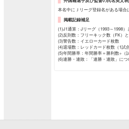
外国籍選手及び監督の氏名英文表
本名中にＪリーグ登録名がある場合
掲載記録補足
(1)J1通算：Jリーグ（1993～199
(2)反則数：フリーキック数（FK
(3)警告数：イエローカード枚数
(4)退場数：レッドカード枚数（1試
(5)年間勝率：年間勝率＝勝利数÷
(6)連勝・連敗：「連勝・連敗」につ