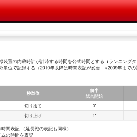
合記録装置の内蔵時計が計時する時間を公式時間とする（ランニング
分単位で記録する（2010年以降は時間表記が変更 ※2009年ま
前半
秒単位
試合開始
切り捨て
0'
切り上げ
1'
での時間表記 （延長戦の表記も同様）
イムの時間を表記