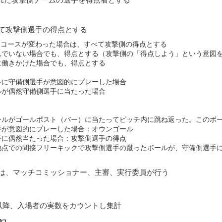
べて攻撃側選手の得点とする
ってコースが変わった場合は、すべて攻撃側の得点とする
んでいない場合でも、得点とする（攻撃側の「得点しよう」という意図
に働きかけた場合でも、得点とする
ルに守備側選手が意図的にプレーした場合
ルが偶然守備側選手に当たった場合
ールがゴールポスト（バー）に当たってピッチ内に跳ね返った。このボ
手が意図的にプレーした場合：オウンゴール
手に偶然当たった場合：攻撃側選手の得点
地点での間接フリーキックで攻撃側選手の蹴ったボールが、守備側選手
断は、マッチコミッショナー、主審、実行委員が行う
プ以降、入場者の実数をカウントし集計