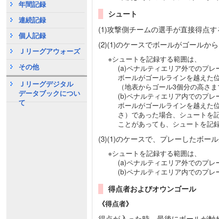
年間記録
シュート
連続記録
(1)攻撃側チームの選手が直接得点
個人記録
(2)(1)のケースでボールがゴール
Ｊリーグアウォーズ
※シュートを記録する範囲は、
その他
(a)ペナルティエリア外でのプレ
ボールがゴールラインを越えた位
Ｊリーグデジタル
（地表からゴール3個分の高さ
データブックについ
(b)ペナルティエリア内でのプレ
て
ボールがゴールラインを越えた位
さ）であった場合、シュートを
ことがあっても、シュートを記
(3)(1)のケースで、プレーした
※シュートを記録する範囲は、
(a)ペナルティエリア外でのプ
(b)ペナルティエリア内でのプ
得点者およびオウンゴール
《得点者》
得点が入った時、最後にボールが触