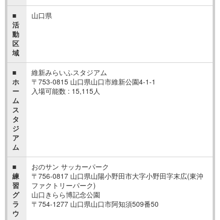
■
山口県
活
動
区
域
■
維新みらいふスタジアム
ホ
〒753-0815 山口県山口市維新公園4-1-1
ー
入場可能数 : 15,115人
ム
ス
タ
ジ
ア
ム
■
おのサン サッカーパーク
練
〒756-0817 山口県山陽小野田市大字小野田字末広(東沖
習
ファクトリーパーク)
グ
山口きらら博記念公園
ラ
〒754-1277 山口県山口市阿知須509番50
ウ