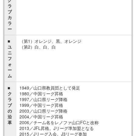
ラ
ブ
カ
ラ
ー
■
（第1）オレンジ、黒、オレンジ
ユ
（第2）白、白、白
ニ
フ
ォ
ー
ム
■
1949／山口県教員団として発足
ク
1980／中国リーグ昇格
ラ
1997／山口県リーグ降格
ブ
1999／中国リーグ昇格
の
2003／山口県リーグ降格
沿
2004／中国リーグ昇格
革
2006／チーム名をレノファ山口FCと改称
2013／JFL昇格。Jリーグ準加盟となる
2015／Jリーグ入会。J3リーグ参加