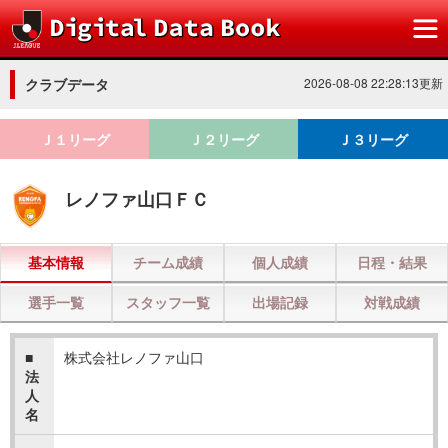
クラブデータ
2026-08-08 22:28:13更新
Ｊ１リーグ
Ｊ２リーグ
Ｊ３リーグ
レノファ山口ＦＣ
基本情報
チーム成績
個人成績
日程・結果
選手一覧
スタッフ一覧
出場記録
対戦成績
■
株式会社レノファ山口
法
人
名