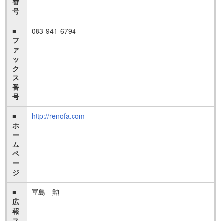
番
号
■
083-941-6794
フ
ァ
ッ
ク
ス
番
号
■
http://renofa.com
ホ
ー
ム
ペ
ー
ジ
■
冨島 勲
広
報
ス