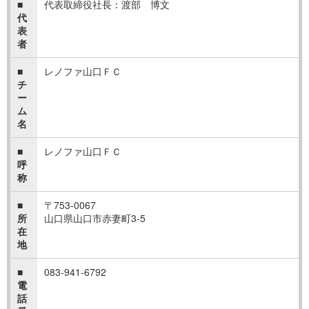
■
代表取締役社長：渡部 博文
代
表
者
■
レノファ山口ＦＣ
チ
ー
ム
名
■
レノファ山口ＦＣ
呼
称
■
〒753-0067
所
山口県山口市赤妻町3-5
在
地
■
083-941-6792
電
話