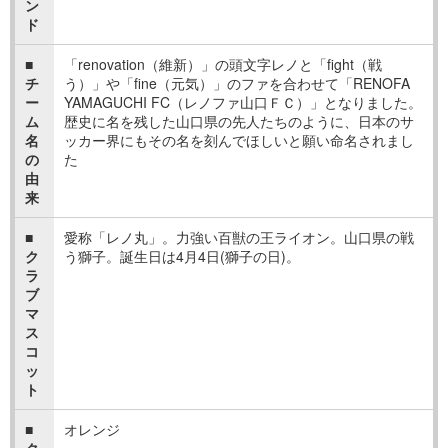
ン
ド
■
「renovation（維新）」の頭文字レノと「fight（戦
チ
う）」や「fine（元気）」のファを合わせて「RENOFA
ー
YAMAGUCHI FC（レノファ山口ＦＣ）」となりました。
ム
歴史に名を残した山口県の先人たちのように、日本のサ
名
ッカー界にもその名を刻んでほしいと願い命名されまし
の
た
由
来
■
愛称「レノ丸」。力強い百獣の王ライオン。山口県の戦
ク
う獅子。誕生日は4月4日(獅子の日)。
ラ
ブ
マ
ス
コ
ッ
ト
■
オレンジ
ク