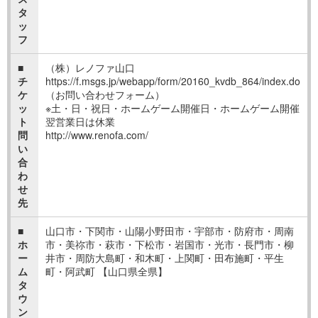
タ
ッ
フ
■
（株）レノファ山口
チ
https://f.msgs.jp/webapp/form/20160_kvdb_864/index.do
ケ
（お問い合わせフォーム）
ッ
※土・日・祝日・ホームゲーム開催日・ホームゲーム開催
ト
翌営業日は休業
問
http://www.renofa.com/
い
合
わ
せ
先
■
山口市・下関市・山陽小野田市・宇部市・防府市・周南
ホ
市・美祢市・萩市・下松市・岩国市・光市・長門市・柳
ー
井市・周防大島町・和木町・上関町・田布施町・平生
ム
町・阿武町 【山口県全県】
タ
ウ
ン