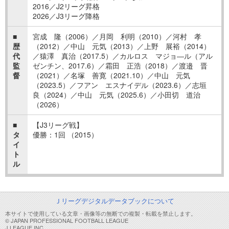
2016／J2リーグ昇格
2026／J3リーグ降格
■
宮成 隆（2006）／月岡 利明（2010）／河村 孝
歴
（2012）／中山 元気（2013）／上野 展裕（2014）
代
／猿澤 真治（2017.5）／カルロス マジョ―ル（アル
監
ゼンチン、2017.6）／霜田 正浩（2018）／渡邉 晋
督
（2021）／名塚 善寛（2021.10）／中山 元気
（2023.5）／フアン エスナイデル（2023.6）／志垣
良（2024）／中山 元気（2025.6）／小田切 道治
（2026）
■
【J3リーグ戦】
タ
優勝：1回 （2015）
イ
ト
ル
Ｊリーグデジタルデータブックについて
本サイトで使用している文章・画像等の無断での複製・転載を禁止します。
© JAPAN PROFESSIONAL FOOTBALL LEAGUE
J.LEAGUE,INC.