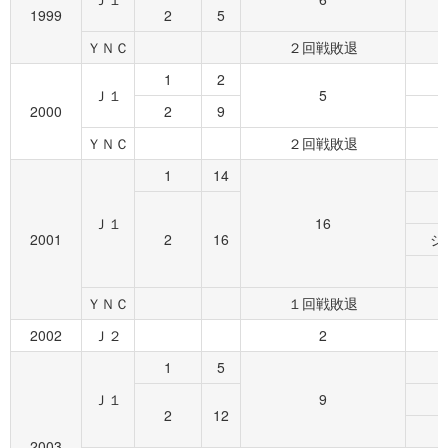
1999
2
5
ＹＮＣ
２回戦敗退
1
2
Ｊ１
5
2000
2
9
ＹＮＣ
２回戦敗退
1
14
Ｊ１
16
2001
2
16
ジ
ＹＮＣ
１回戦敗退
2002
Ｊ２
2
1
5
Ｊ１
9
2
12
2003