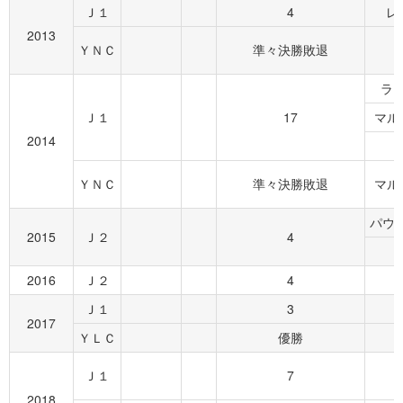
Ｊ１
4
レ
2013
ＹＮＣ
準々決勝敗退
ラン
Ｊ１
17
マル
2014
ＹＮＣ
準々決勝敗退
マル
パウロ
2015
Ｊ２
4
2016
Ｊ２
4
Ｊ１
3
2017
ＹＬＣ
優勝
Ｊ１
7
2018