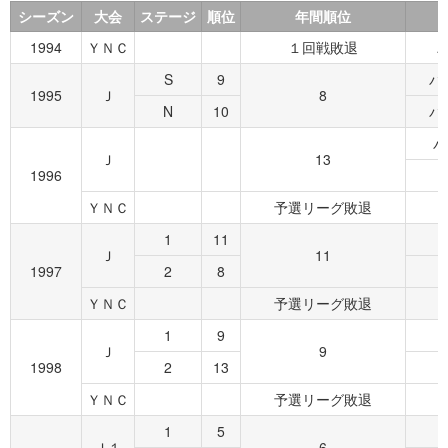
シーズン
大会
ステージ
順位
年間順位
1994
ＹＮＣ
１回戦敗退
S
9
パ
1995
Ｊ
8
N
10
パ
パ
Ｊ
13
1996
ＹＮＣ
予選リーグ敗退
1
11
Ｊ
11
1997
2
8
ＹＮＣ
予選リーグ敗退
1
9
Ｊ
9
1998
2
13
ＹＮＣ
予選リーグ敗退
1
5
Ｊ１
6