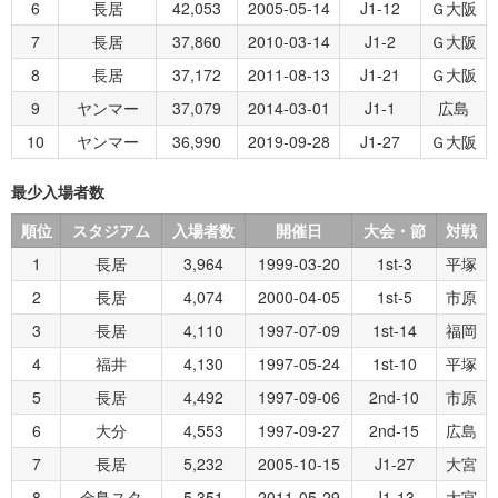
6
長居
42,053
2005-05-14
J1-12
Ｇ大阪
7
長居
37,860
2010-03-14
J1-2
Ｇ大阪
8
長居
37,172
2011-08-13
J1-21
Ｇ大阪
9
ヤンマー
37,079
2014-03-01
J1-1
広島
10
ヤンマー
36,990
2019-09-28
J1-27
Ｇ大阪
最少入場者数
順位
スタジアム
入場者数
開催日
大会・節
対戦
1
長居
3,964
1999-03-20
1st-3
平塚
2
長居
4,074
2000-04-05
1st-5
市原
3
長居
4,110
1997-07-09
1st-14
福岡
4
福井
4,130
1997-05-24
1st-10
平塚
5
長居
4,492
1997-09-06
2nd-10
市原
6
大分
4,553
1997-09-27
2nd-15
広島
7
長居
5,232
2005-10-15
J1-27
大宮
8
金鳥スタ
5,351
2011-05-29
J1-13
大宮