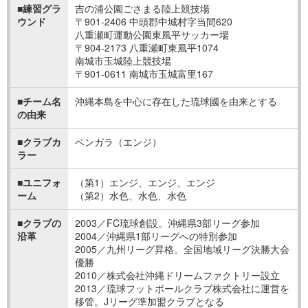
■練習グラ
吉の浦公園ごさまる陸上競技場
ウンド
〒901-2406 中頭郡中城村字当間620
八重瀬町運動公園東風平サッカー場
〒904-2173 八重瀬町東風平1074
南城市玉城陸上競技場
〒901-0611 南城市玉城富里167
■チーム名
沖縄本島を中心に存在した琉球國を由来とする
の由来
■クラブカ
ベンガラ（エンジ）
ラー
■ユニフォ
（第1）エンジ、エンジ、エンジ
ーム
（第2）水色、水色、水色
■クラブの
2003／FC琉球創設。沖縄県3部リーグ参加
沿革
2004／沖縄県1部リーグへの特別参加
2005／九州リーグ昇格。全国地域リーグ決勝大会
優勝
2010／株式会社沖縄ドリームファクトリー設立
2013／琉球フットボールクラブ株式会社に運営を
移管。Jリーグ準加盟クラブとなる