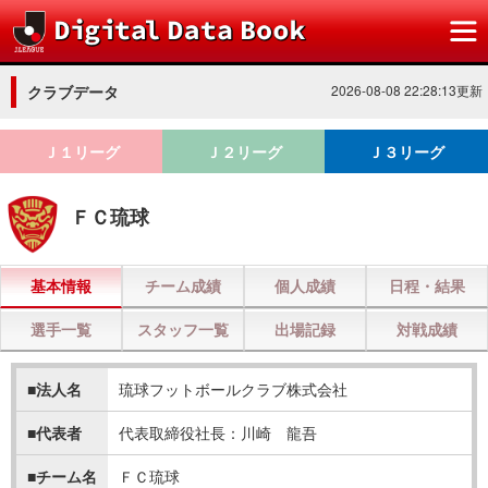
クラブデータ
2026-08-08 22:28:13更新
Ｊ１リーグ
Ｊ２リーグ
Ｊ３リーグ
ＦＣ琉球
基本情報
チーム成績
個人成績
日程・結果
選手一覧
スタッフ一覧
出場記録
対戦成績
■法人名
琉球フットボールクラブ株式会社
■代表者
代表取締役社長：川崎 龍吾
■チーム名
ＦＣ琉球