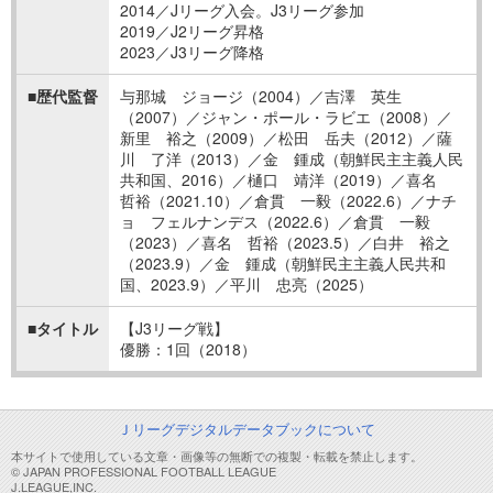
2014／Jリーグ入会。J3リーグ参加
2019／J2リーグ昇格
2023／J3リーグ降格
■歴代監督
与那城 ジョージ（2004）／吉澤 英生
（2007）／ジャン・ポール・ラビエ（2008）／
新里 裕之（2009）／松田 岳夫（2012）／薩
川 了洋（2013）／金 鍾成（朝鮮民主主義人民
共和国、2016）／樋口 靖洋（2019）／喜名
哲裕（2021.10）／倉貫 一毅（2022.6）／ナチ
ョ フェルナンデス（2022.6）／倉貫 一毅
（2023）／喜名 哲裕（2023.5）／白井 裕之
（2023.9）／金 鍾成（朝鮮民主主義人民共和
国、2023.9）／平川 忠亮（2025）
■タイトル
【J3リーグ戦】
優勝：1回（2018）
Ｊリーグデジタルデータブックについて
本サイトで使用している文章・画像等の無断での複製・転載を禁止します。
© JAPAN PROFESSIONAL FOOTBALL LEAGUE
J.LEAGUE,INC.