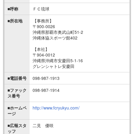
■呼称
ＦＣ琉球
■所在地
【事務所】
〒900-0026
沖縄県那覇市奥武山町51-2
沖縄体協スポーツ館402
【本社】
〒904-0012
沖縄県沖縄市安慶田5-1-16
グレンシャトレ安慶田
■電話番号
098-987-1913
■ファック
098-987-1914
ス番号
■ホームペ
http://www.fcryukyu.com/
ージ
■広報スタ
二見 優咲
ッフ