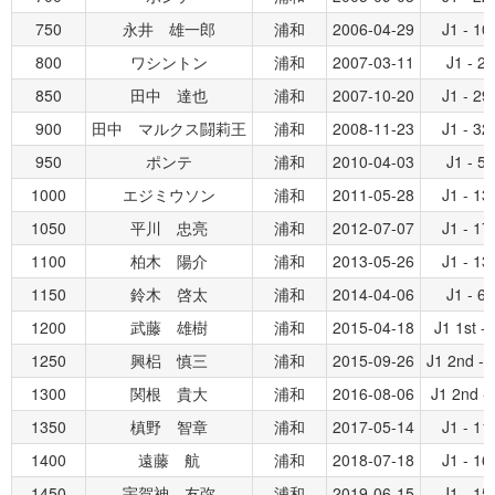
750
永井 雄一郎
浦和
2006-04-29
J1 - 10
800
ワシントン
浦和
2007-03-11
J1 - 2
850
田中 達也
浦和
2007-10-20
J1 - 29
900
田中 マルクス闘莉王
浦和
2008-11-23
J1 - 32
950
ポンテ
浦和
2010-04-03
J1 - 5
1000
エジミウソン
浦和
2011-05-28
J1 - 13
1050
平川 忠亮
浦和
2012-07-07
J1 - 17
1100
柏木 陽介
浦和
2013-05-26
J1 - 13
1150
鈴木 啓太
浦和
2014-04-06
J1 - 6
1200
武藤 雄樹
浦和
2015-04-18
J1 1st - 
1250
興梠 慎三
浦和
2015-09-26
J1 2nd - 
1300
関根 貴大
浦和
2016-08-06
J1 2nd - 
1350
槙野 智章
浦和
2017-05-14
J1 - 11
1400
遠藤 航
浦和
2018-07-18
J1 - 16
1450
宇賀神 友弥
浦和
2019-06-15
J1 - 15