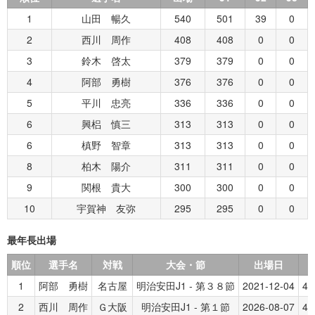
1
山田 暢久
540
501
39
0
2
西川 周作
408
408
0
0
3
鈴木 啓太
379
379
0
0
4
阿部 勇樹
376
376
0
0
5
平川 忠亮
336
336
0
0
6
興梠 慎三
313
313
0
0
6
槙野 智章
313
313
0
0
8
柏木 陽介
311
311
0
0
9
関根 貴大
300
300
0
0
10
宇賀神 友弥
295
295
0
0
最年長出場
順位
選手名
対戦
大会・節
出場日
1
阿部 勇樹
名古屋
明治安田J1 - 第３８節
2021-12-04
4
2
西川 周作
Ｇ大阪
明治安田J1 - 第１節
2026-08-07
4