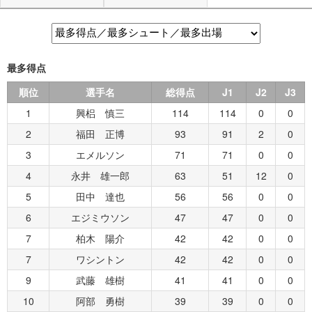
最多得点
順位
選手名
総得点
J1
J2
J3
1
興梠 慎三
114
114
0
0
2
福田 正博
93
91
2
0
3
エメルソン
71
71
0
0
4
永井 雄一郎
63
51
12
0
5
田中 達也
56
56
0
0
6
エジミウソン
47
47
0
0
7
柏木 陽介
42
42
0
0
7
ワシントン
42
42
0
0
9
武藤 雄樹
41
41
0
0
10
阿部 勇樹
39
39
0
0