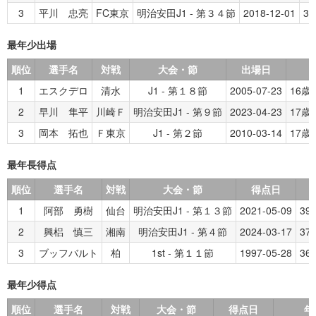
3
平川 忠亮
FC東京
明治安田J1 - 第３４節
2018-12-01
3
最年少出場
順位
選手名
対戦
大会・節
出場日
1
エスクデロ
清水
J1 - 第１８節
2005-07-23
16歳
2
早川 隼平
川崎Ｆ
明治安田J1 - 第９節
2023-04-23
17歳
3
岡本 拓也
Ｆ東京
J1 - 第２節
2010-03-14
17歳
最年長得点
順位
選手名
対戦
大会・節
得点日
1
阿部 勇樹
仙台
明治安田J1 - 第１３節
2021-05-09
39
2
興梠 慎三
湘南
明治安田J1 - 第４節
2024-03-17
37
3
ブッフバルト
柏
1st - 第１１節
1997-05-28
36
最年少得点
順位
選手名
対戦
大会・節
得点日
年