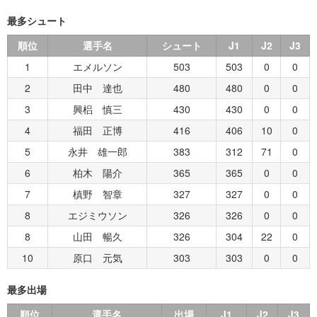
最多シュート
順位
選手名
シュート
J1
J2
J3
1
エメルソン
503
503
0
0
2
田中 達也
480
480
0
0
3
興梠 慎三
430
430
0
0
4
福田 正博
416
406
10
0
5
永井 雄一郎
383
312
71
0
6
柏木 陽介
365
365
0
0
7
槙野 智章
327
327
0
0
8
エジミウソン
326
326
0
0
8
山田 暢久
326
304
22
0
10
原口 元気
303
303
0
0
最多出場
順位
選手名
出場
J1
J2
J3