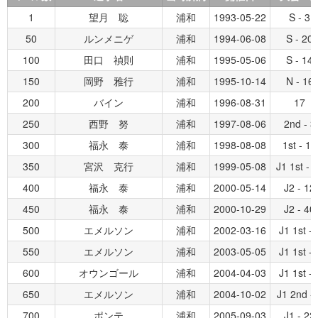
1
望月 聡
浦和
1993-05-22
S - 3
50
ルンメニゲ
浦和
1994-06-08
S - 20
100
田口 禎則
浦和
1995-05-06
S - 14
150
岡野 雅行
浦和
1995-10-14
N - 16
200
バイン
浦和
1996-08-31
17
250
西野 努
浦和
1997-08-06
2nd - 3
300
福永 泰
浦和
1998-08-08
1st - 17
350
宮沢 克行
浦和
1999-05-08
J1 1st - 
400
福永 泰
浦和
2000-05-14
J2 - 12
450
福永 泰
浦和
2000-10-29
J2 - 40
500
エメルソン
浦和
2002-03-16
J1 1st - 
550
エメルソン
浦和
2003-05-05
J1 1st - 
600
オウンゴール
浦和
2004-04-03
J1 1st - 
650
エメルソン
浦和
2004-10-02
J1 2nd - 
700
ポンテ
浦和
2005-09-03
J1 - 22