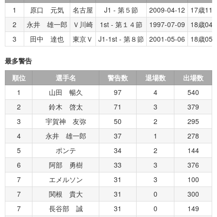
1
原口 元気
名古屋
J1 - 第５節
2009-04-12
17歳11
2
永井 雄一郎
Ｖ川崎
1st - 第１４節
1997-07-09
18歳04
3
田中 達也
東京Ｖ
J1-1st - 第８節
2001-05-06
18歳05
最多警告
順位
選手名
警告数
退場数
出場数
1
山田 暢久
97
4
540
2
鈴木 啓太
71
3
379
3
宇賀神 友弥
50
2
295
4
永井 雄一郎
37
1
278
5
ポンテ
34
2
144
6
阿部 勇樹
33
3
376
7
エメルソン
31
3
100
7
関根 貴大
31
0
300
7
長谷部 誠
31
0
149