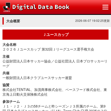
大会概要
2026-06-07 19:02:25更新
Ｊユースカップ
大会名称
２０２６Ｊユースカップ 第32回Ｊリーグユース選手権大会
主催
公益財団法人日本サッカー協会／公益社団法人 日本プロサッカーリ
ーグ
共催
一般財団法人日本クラブユースサッカー連盟
協賛
株式会社TENTIAL、加茂商事株式会社、ベースフード株式会社、東
京海上日動火災保険株式会社
参加チーム
Ｊ１・Ｊ２・Ｊ３の58チームと昨シーズンＪ３所属のチーム、第9
回 日本クラブユースサッカー（U-18）Town Club CUP 2025の上位