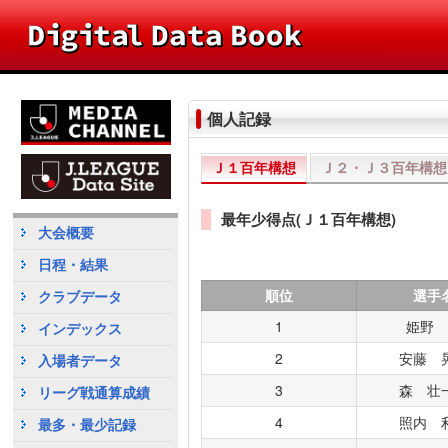
個人記録
Ｊ１百年構想
Ｊ２・Ｊ３百年構想
最年少得点(Ｊ１百年構想)
大会概要
日程・結果
順位
選手
クラブデータ
1
姫野
インデックス
2
安藤 
入場者データ
3
森 壮
リーグ戦通算成績
4
照内 
最多・最少記録