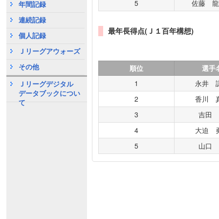
5
佐藤 
年間記録
連続記録
最年長得点(Ｊ１百年構想)
個人記録
Ｊリーグアウォーズ
その他
順位
選手
1
永井 
Ｊリーグデジタル
データブックについ
2
香川 
て
3
吉田
4
大迫 
5
山口