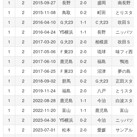
1
2
2015-09-27
長野
2-0
盛岡
南長野
1
2
2015-11-08
鳥取
0-2
町田
とりスタ
1
2
2016-04-10
Ｇ大23
1-1
Ｃ大23
吹田Ｓ
1
2
2016-04-24
YS横浜
1-1
長野
ニッパツ
1
2
2017-03-20
Ｇ大23
2-0
相模原
吹田Ｓ
1
2
2017-05-06
Ｆ東23
2-0
琉球
味フィ西
1
2
2017-06-10
鹿児島
0-2
福島
鴨池
1
2
2017-06-25
Ｆ東23
2-0
沼津
夢の島
1
2
2018-09-02
群馬
0-2
Ｇ大23
正田スタ
1
2
2019-11-24
福島
2-0
八戸
とうスタ
1
2
2022-08-28
鹿児島
1-1
今治
白波スタ
1
2
2022-11-20
富山
1-1
鹿児島
富山
1
2
2023-04-30
YS横浜
0-2
今治
ニッパツ
1
2
2023-07-01
松本
2-0
愛媛
サンアル