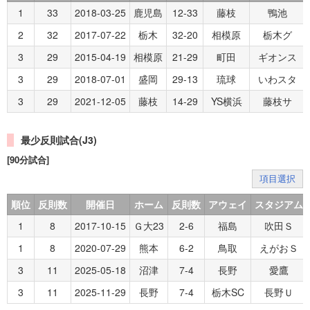
1
33
2018-03-25
鹿児島
12-33
藤枝
鴨池
2
32
2017-07-22
栃木
32-20
相模原
栃木グ
3
29
2015-04-19
相模原
21-29
町田
ギオンス
3
29
2018-07-01
盛岡
29-13
琉球
いわスタ
3
29
2021-12-05
藤枝
14-29
YS横浜
藤枝サ
最少反則試合(J3)
[90分試合]
項目選択
順位
反則数
開催日
ホーム
反則数
アウェイ
スタジアム
1
8
2017-10-15
Ｇ大23
2-6
福島
吹田Ｓ
1
8
2020-07-29
熊本
6-2
鳥取
えがおＳ
3
11
2025-05-18
沼津
7-4
長野
愛鷹
3
11
2025-11-29
長野
7-4
栃木SC
長野Ｕ