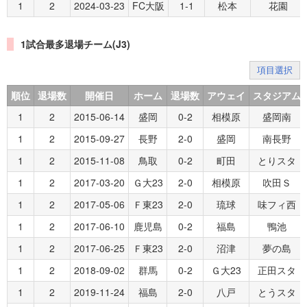
1
2
2024-03-23
FC大阪
1-1
松本
花園
1試合最多退場チーム(J3)
項目選択
順位
退場数
開催日
ホーム
退場数
アウェイ
スタジアム
1
2
2015-06-14
盛岡
0-2
相模原
盛岡南
1
2
2015-09-27
長野
2-0
盛岡
南長野
1
2
2015-11-08
鳥取
0-2
町田
とりスタ
1
2
2017-03-20
Ｇ大23
2-0
相模原
吹田Ｓ
1
2
2017-05-06
Ｆ東23
2-0
琉球
味フィ西
1
2
2017-06-10
鹿児島
0-2
福島
鴨池
1
2
2017-06-25
Ｆ東23
2-0
沼津
夢の島
1
2
2018-09-02
群馬
0-2
Ｇ大23
正田スタ
1
2
2019-11-24
福島
2-0
八戸
とうスタ