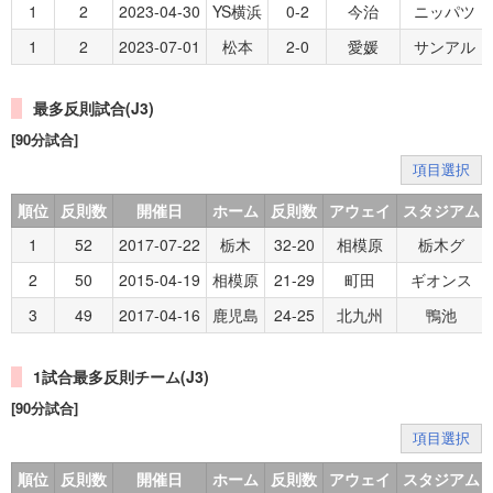
1
2
2023-04-30
YS横浜
0-2
今治
ニッパツ
1
2
2023-07-01
松本
2-0
愛媛
サンアル
最多反則試合(J3)
[90分試合]
項目選択
順位
反則数
開催日
ホーム
反則数
アウェイ
スタジアム
1
52
2017-07-22
栃木
32-20
相模原
栃木グ
2
50
2015-04-19
相模原
21-29
町田
ギオンス
3
49
2017-04-16
鹿児島
24-25
北九州
鴨池
1試合最多反則チーム(J3)
[90分試合]
項目選択
順位
反則数
開催日
ホーム
反則数
アウェイ
スタジアム