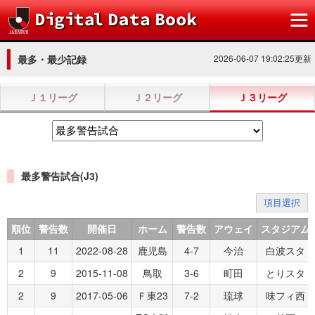
最多・最少記録
2026-06-07 19:02:25更新
Ｊ１リーグ
Ｊ２リーグ
Ｊ３リーグ
最多警告試合(J3)
項目選択
順位
警告数
開催日
ホーム
警告数
アウェイ
スタジアム
1
11
2022-08-28
鹿児島
4-7
今治
白波スタ
2
9
2015-11-08
鳥取
3-6
町田
とりスタ
2
9
2017-05-06
Ｆ東23
7-2
琉球
味フィ西