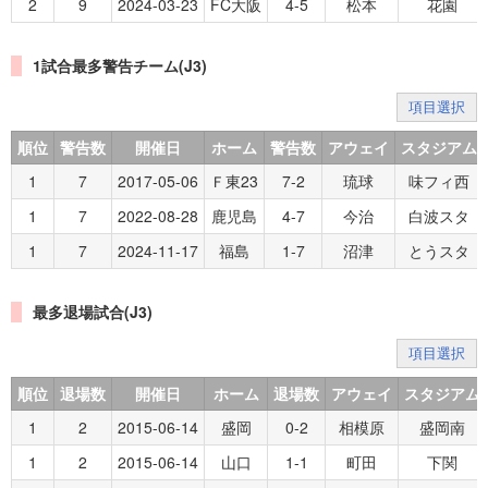
2
9
2024-03-23
FC大阪
4-5
松本
花園
1試合最多警告チーム(J3)
項目選択
順位
警告数
開催日
ホーム
警告数
アウェイ
スタジアム
1
7
2017-05-06
Ｆ東23
7-2
琉球
味フィ西
1
7
2022-08-28
鹿児島
4-7
今治
白波スタ
1
7
2024-11-17
福島
1-7
沼津
とうスタ
最多退場試合(J3)
項目選択
順位
退場数
開催日
ホーム
退場数
アウェイ
スタジアム
1
2
2015-06-14
盛岡
0-2
相模原
盛岡南
1
2
2015-06-14
山口
1-1
町田
下関